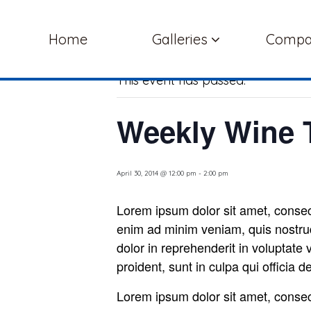
« All Events
Home
Galleries
Comp
This event has passed.
Weekly Wine 
April 30, 2014 @ 12:00 pm
-
2:00 pm
Lorem ipsum dolor sit amet, consect
enim ad minim veniam, quis nostrud
dolor in reprehenderit in voluptate 
proident, sunt in culpa qui officia 
Lorem ipsum dolor sit amet, consect