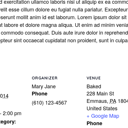
 exercitation ullamco laboris nisi ut aliquip ex ea comm
velit esse cillum dolore eu fugiat nulla pariatur. Excepteu
deserunt mollit anim id est laborum. Lorem ipsum dolor sit 
t labore et dolore magna aliqua. Ut enim ad minim venia
ea commodo consequat. Duis aute irure dolor in reprehender
epteur sint occaecat cupidatat non proident, sunt in culpa 
ORGANIZER
VENUE
Mary Jane
Baked
228 Main St
Phone
2014
Emmaus
,
PA
180
(610) 123-4567
United States
- 2:00 pm
+ Google Map
tegory:
Phone